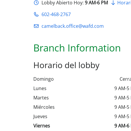
Lobby Abierto Hoy:
9 AM-6 PM
Horari
602-468-2767
camelback.office@wafd.com
Branch Information
Horario del lobby
Domingo
Cerr
Lunes
9 AM-5
Martes
9 AM-5
Miércoles
9 AM-5
Jueves
9 AM-5
Viernes
9 AM-6