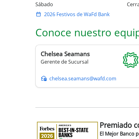
Sábado
Cerr
2026 Festivos de WaFd Bank
Conoce nuestro equi
Chelsea
Seamans
Gerente de Sucursal
chelsea.seamans@wafd.com
Premiado co
Premiado
como
El Mejor Banco 
el