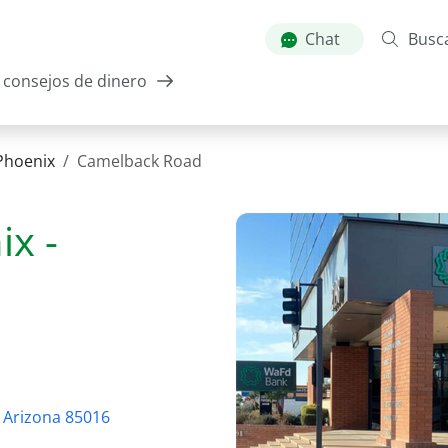
Skip
to
Chat
Busc
main
consejos de dinero
content
Phoenix
Camelback Road
x -
, Arizona 85016