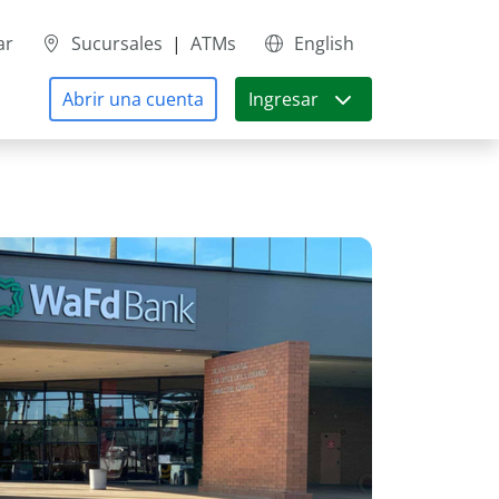
ar
Sucursales
|
ATMs
English
Abrir una cuenta
Ingresar