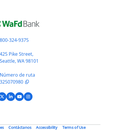
800-324-9375
425 Pike Street,
Seattle, WA 98101
Número de ruta
325070980
acebook
X (Twitter)
LinkedIn
YouTube
Instagram
es
Contáctanos
Accessibility
Terms of Use