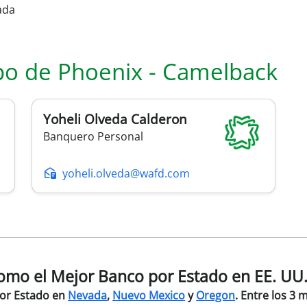
ada
po de
Phoenix - Camelback
Yoheli
Olveda Calderon
Banquero Personal
yoheli.olveda@wafd.com
mo el Mejor Banco por Estado en EE. UU
por Estado en
Nevada
,
Nuevo Mexico
y
Oregon
. Entre los 3 