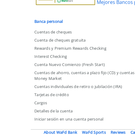
Mejores Bancos 
Mejor
Banco
por
Banca personal
Estado
Cuentas de cheques
en
Cuenta de cheques gratuita
EE.
Rewards y Premium Rewards Checking
UU.
Interest Checking
Cuenta Nuevo Comienzo (Fresh Start)
Cuentas de ahorro, cuentas a plazo fijo (CD) y cuentas
Money Market
Cuentas individuales de retiro o jubilación (IRA)
Tarjetas de crédito
Cargos
Detalles de la cuenta
Iniciar sesión en una cuenta personal
About WaFd Bank
WaFd Sports
Reviews
Ca