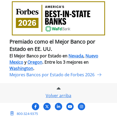
Pre
com
el
Mejo
Ban
por
Esta
Premiado como el Mejor Banco por
en
Estado en EE. UU.
EE.
El Mejor Banco por Estado en
Nevada
,
Nuevo
UU.
Mexico
y
Oregon
. Entre los 3 mejores en
Washington
.
Mejores Bancos por Estado de Forbes 2026
Volver arriba
Facebook
X (Twitter)
LinkedIn
YouTube
Instagram
800-324-9375