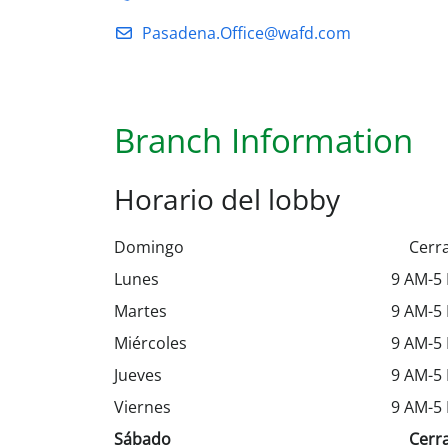
Pasadena.Office@wafd.com
Branch Information
Horario del lobby
Domingo
Cerr
Lunes
9 AM-5
Martes
9 AM-5
Miércoles
9 AM-5
Jueves
9 AM-5
Viernes
9 AM-5
Sábado
Cerr