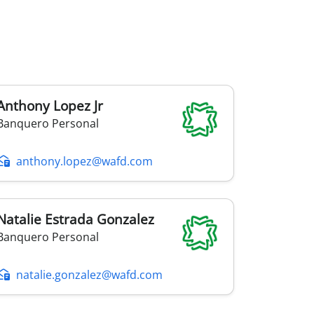
Anthony
Lopez Jr
Banquero Personal
anthony.lopez@wafd.com
Natalie
Estrada Gonzalez
Banquero Personal
natalie.gonzalez@wafd.com