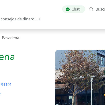
Skip
to
Chat
Busc
main
consejos de dinero
content
Pasadena
ena
a 91101
y