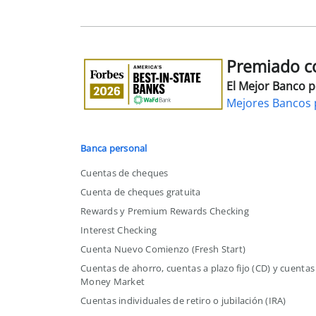
Premiado co
Premiado
como
El Mejor Banco 
el
Mejores Bancos 
Mejor
Banco
por
Banca personal
Estado
Cuentas de cheques
en
Cuenta de cheques gratuita
EE.
Rewards y Premium Rewards Checking
UU.
Interest Checking
Cuenta Nuevo Comienzo (Fresh Start)
Cuentas de ahorro, cuentas a plazo fijo (CD) y cuentas
Money Market
Cuentas individuales de retiro o jubilación (IRA)