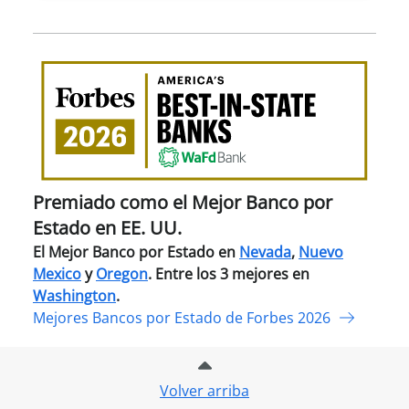
Pre
com
el
Mejo
Ban
por
Esta
Premiado como el Mejor Banco por
en
Estado en EE. UU.
EE.
El Mejor Banco por Estado en
Nevada
,
Nuevo
UU.
Mexico
y
Oregon
. Entre los 3 mejores en
Washington
.
Mejores Bancos por Estado de Forbes 2026
Volver arriba