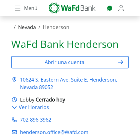
Skip
Menú
to
main
content
Nevada
Henderson
WaFd Bank
Henderson
Abrir una cuenta
10624 S. Eastern Ave, Suite E, Henderson,
Nevada 89052
Lobby
Cerrado hoy
Ver Horarios
702-896-3962
henderson.office@Wafd.com