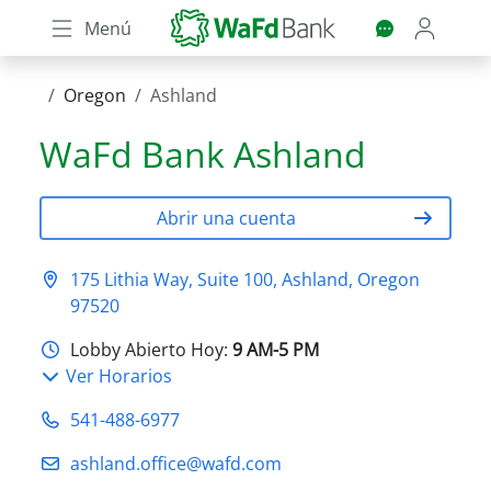
Skip
Menú
to
main
content
Oregon
Ashland
WaFd Bank
Ashland
Abrir una cuenta
175 Lithia Way, Suite 100, Ashland, Oregon
97520
Lobby Abierto Hoy:
9 AM-5 PM
Ver Horarios
541-488-6977
ashland.office@wafd.com