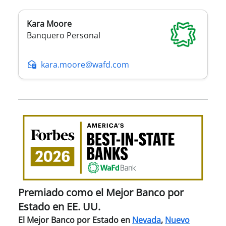
Kara
Moore
Banquero Personal
kara.moore@wafd.com
Pre
com
el
Mejo
Ban
por
Esta
Premiado como el Mejor Banco por
en
Estado en EE. UU.
EE.
El Mejor Banco por Estado en
Nevada
,
Nuevo
UU.