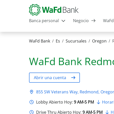
Banca personal
Negocio
WaFd 
WaFd Bank
Es
Sucursales
Oregon
WaFd Bank
Redm
Abrir una cuenta
855 SW Veterans Way, Redmond, Orego
Lobby Abierto Hoy:
9 AM-5 PM
Horari
Drive Thru Abierto Hoy:
9 AM-5 PM
H