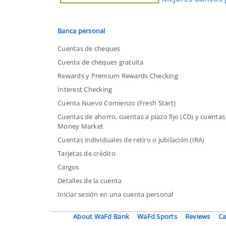
Mejor
Banco
por
Banca personal
Estado
Cuentas de cheques
en
Cuenta de cheques gratuita
EE.
Rewards y Premium Rewards Checking
UU.
Interest Checking
Cuenta Nuevo Comienzo (Fresh Start)
Cuentas de ahorro, cuentas a plazo fijo (CD) y cuentas
Money Market
Cuentas individuales de retiro o jubilación (IRA)
Tarjetas de crédito
Cargos
Detalles de la cuenta
Iniciar sesión en una cuenta personal
About WaFd Bank
WaFd Sports
Reviews
Ca