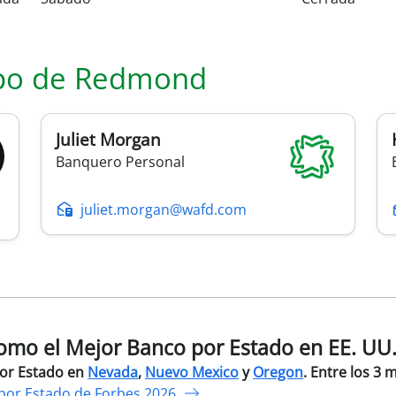
po de
Redmond
Juliet
Morgan
Banquero Personal
juliet.morgan@wafd.com
mo el Mejor Banco por Estado en EE. UU
por Estado en
Nevada
,
Nuevo Mexico
y
Oregon
. Entre los 3 
por Estado de Forbes 2026