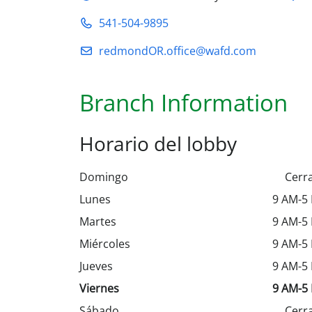
541-504-9895
redmondOR.office@wafd.com
Branch Information
Horario del lobby
Domingo
Cerr
Lunes
9 AM-5
Martes
9 AM-5
Miércoles
9 AM-5
Jueves
9 AM-5
Viernes
9 AM-5
Sábado
Cerr