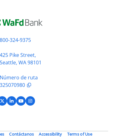
800-324-9375
425 Pike Street,
Seattle, WA 98101
Número de ruta
325070980
acebook
X (Twitter)
LinkedIn
YouTube
Instagram
es
Contáctanos
Accessibility
Terms of Use