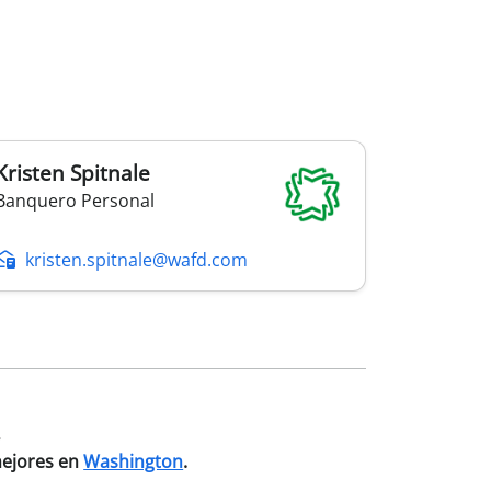
Kristen
Spitnale
Banquero Personal
kristen.spitnale@wafd.com
.
mejores en
Washington
.