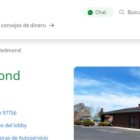
Skip
to
Chat
Busc
main
consejos de dinero
content
Redmond
ond
n 97756
o del lobby
oras de Autoservicio