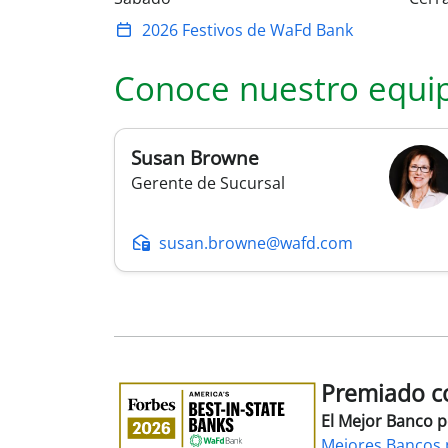
2026 Festivos de WaFd Bank
Conoce nuestro equi
Susan
Browne
Gerente de Sucursal
susan.browne@wafd.com
Premiado co
Premiado
como
El Mejor Banco 
el
Mejores Bancos 