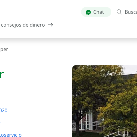
Skip
to
Chat
Busc
main
consejos de dinero
content
per
r
020
y
oservicio