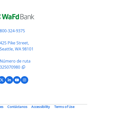
800-324-9375
425 Pike Street,
Seattle, WA 98101
Número de ruta
325070980
acebook
X (Twitter)
LinkedIn
YouTube
Instagram
es
Contáctanos
Accessibility
Terms of Use