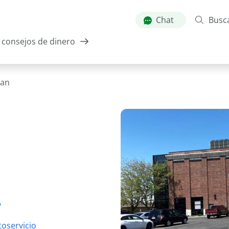
Skip
to
Chat
Busc
main
consejos de dinero
content
gan
y
oservicio