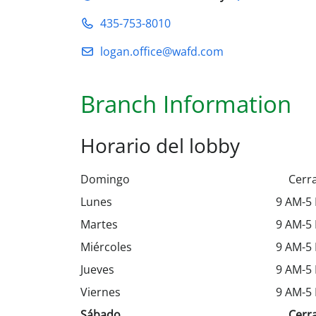
435-753-8010
logan.office@wafd.com
Branch Information
Horario del lobby
Domingo
Cerr
Lunes
9 AM-5
Martes
9 AM-5
Miércoles
9 AM-5
Jueves
9 AM-5
Viernes
9 AM-5
Sábado
Cerr