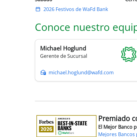
2026 Festivos de WaFd Bank
Conoce nuestro equi
Michael
Hoglund
Gerente de Sucursal
michael.hoglund@wafd.com
Premiado co
Premiado
como
El Mejor Banco 
el
Mejores Bancos 