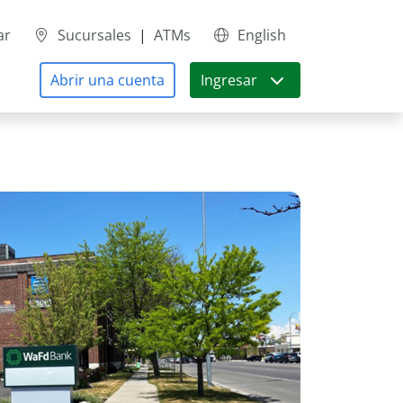
ar
Sucursales
|
ATMs
English
Abrir una cuenta
Ingresar