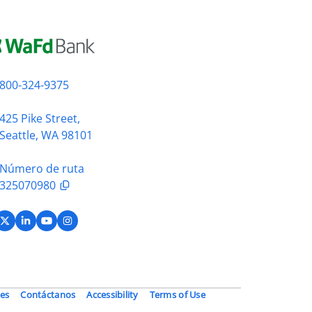
800-324-9375
425 Pike Street,
Seattle, WA 98101
Número de ruta
325070980
acebook
X (Twitter)
LinkedIn
YouTube
Instagram
es
Contáctanos
Accessibility
Terms of Use