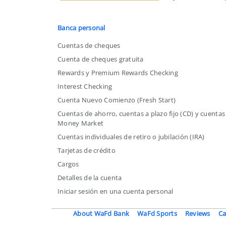
Mejor
Banco
por
Banca personal
Estado
Cuentas de cheques
en
Cuenta de cheques gratuita
EE.
Rewards y Premium Rewards Checking
UU.
Interest Checking
Cuenta Nuevo Comienzo (Fresh Start)
Cuentas de ahorro, cuentas a plazo fijo (CD) y cuentas
Money Market
Cuentas individuales de retiro o jubilación (IRA)
Tarjetas de crédito
Cargos
Detalles de la cuenta
Iniciar sesión en una cuenta personal
About WaFd Bank
WaFd Sports
Reviews
Ca