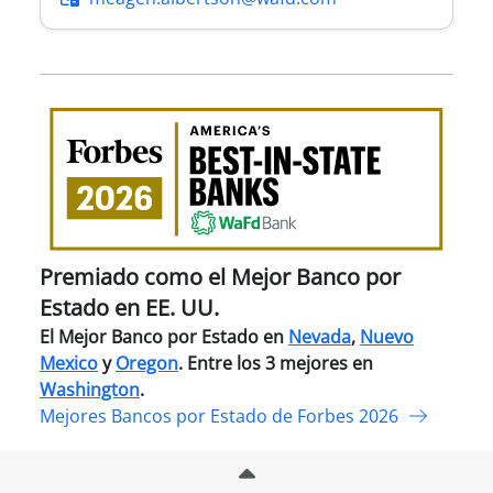
Pre
com
el
Mejo
Ban
por
Esta
Premiado como el Mejor Banco por
en
Estado en EE. UU.
EE.
El Mejor Banco por Estado en
Nevada
,
Nuevo
UU.
Mexico
y
Oregon
. Entre los 3 mejores en
Washington
.
Mejores Bancos por Estado de Forbes 2026