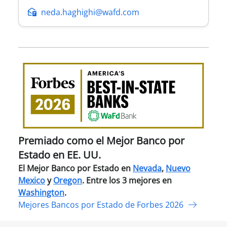
neda.haghighi@wafd.com
Pre
com
el
Mejo
Ban
por
Esta
Premiado como el Mejor Banco por
en
Estado en EE. UU.
EE.
El Mejor Banco por Estado en
Nevada
,
Nuevo
UU.
Mexico
y
Oregon
. Entre los 3 mejores en
Washington
.
Mejores Bancos por Estado de Forbes 2026