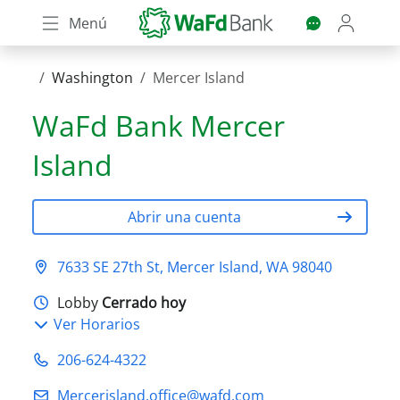
Skip
Menú
to
main
content
Washington
Mercer Island
WaFd Bank
Mercer
Island
Abrir una cuenta
7633 SE 27th St, Mercer Island, WA 98040
Lobby
Cerrado hoy
Ver Horarios
206-624-4322
Mercerisland.office@wafd.com