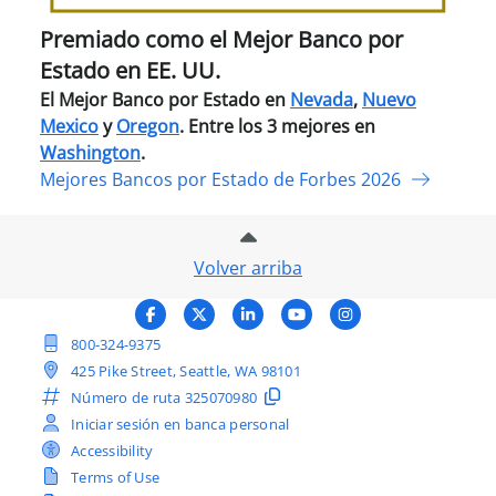
por
Esta
Premiado como el Mejor Banco por
en
Estado en EE. UU.
EE.
El Mejor Banco por Estado en
Nevada
,
Nuevo
UU.
Mexico
y
Oregon
. Entre los 3 mejores en
Washington
.
Mejores Bancos por Estado de Forbes 2026
Volver arriba
Facebook
X (Twitter)
LinkedIn
YouTube
Instagram
800-324-9375
425 Pike Street, Seattle, WA 98101
Número de ruta
325070980
Iniciar sesión en banca personal
Accessibility
Terms of Use