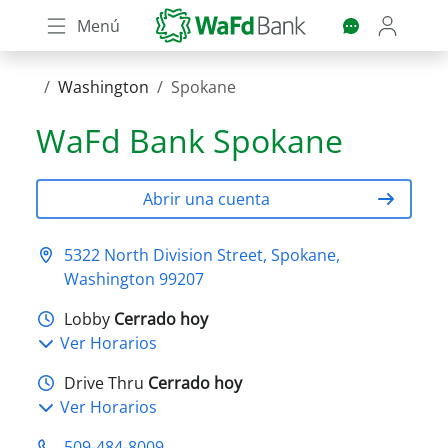
Skip
Menú
to
main
content
Washington
Spokane
WaFd Bank
Spokane
Abrir una cuenta
5322 North Division Street, Spokane,
Washington 99207
Lobby
Cerrado hoy
Ver Horarios
Drive Thru
Cerrado hoy
Ver Horarios
509-484-8009