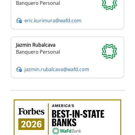
Banquero Personal
eric.kurimura@wafd.com
Jazmin
Rubalcava
Banquero Personal
jazmin.rubalcava@wafd.com
Pre
com
el
Mejo
Ban