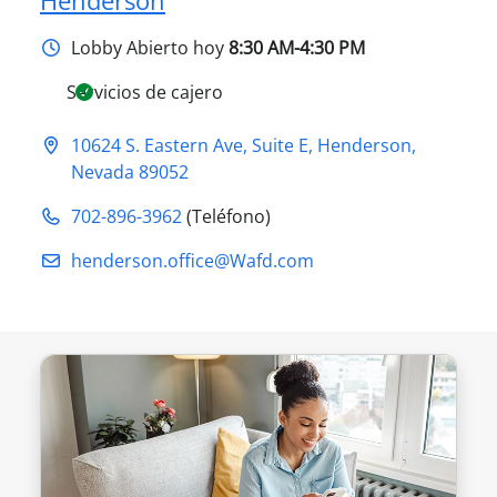
Henderson
Lobby
Abierto hoy
8:30 AM-4:30 PM
Servicios de cajero
10624 S. Eastern Ave, Suite E
,
Henderson
,
Nevada
89052
702-896-3962
(Teléfono)
henderson.office@​Wafd.com