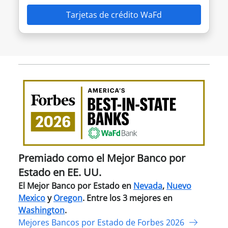
Tarjetas de crédito WaFd
Pre
com
el
Mejo
Ban
por
Esta
Premiado como el Mejor Banco por
en
Estado en EE. UU.
EE.
El Mejor Banco por Estado en
Nevada
,
Nuevo
UU.
Mexico
y
Oregon
. Entre los 3 mejores en
Washington
.
Mejores Bancos por Estado de Forbes 2026