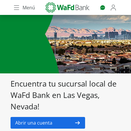
Skip
Menú
to
main
content
Encuentra tu sucursal local de
WaFd Bank en Las Vegas,
Nevada!
Abrir una cuenta