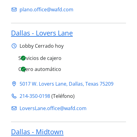
plano.office@​wafd.com
Dallas - Lovers Lane
Lobby
Cerrado hoy
Servicios de cajero
Cajero automático
5017 W. Lovers Lane
,
Dallas
,
Texas
75209
214-350-0198
(Teléfono)
LoversLane.office@​wafd.com
Dallas - Midtown