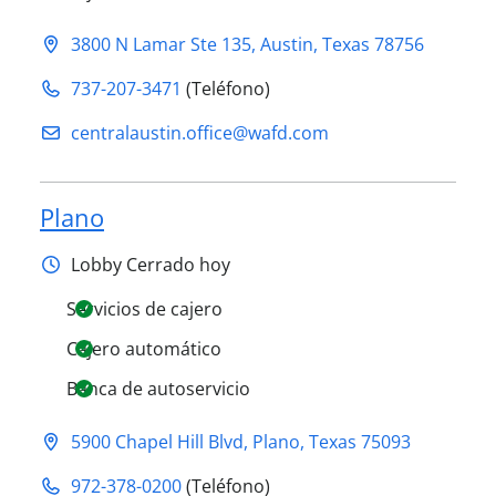
3800 N Lamar Ste 135
,
Austin
,
Texas
78756
737-207-3471
(Teléfono)
centralaustin.office@​wafd.com
Plano
Lobby
Cerrado hoy
Servicios de cajero
Cajero automático
Banca de autoservicio
5900 Chapel Hill Blvd
,
Plano
,
Texas
75093
972-378-0200
(Teléfono)