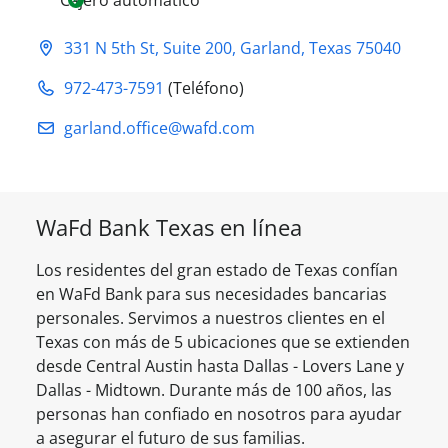
Cajero automático
331 N 5th St, Suite 200
,
Garland
,
Texas
75040
972-473-7591
(Teléfono)
garland.office@​wafd.com
WaFd Bank
Texas
en línea
Los residentes del gran estado de
Texas
confían
en WaFd Bank para sus necesidades bancarias
personales. Servimos a nuestros clientes en el
Texas
con más de
5
ubicaciones que se extienden
desde
Central Austin
hasta
Dallas - Lovers Lane
y
Dallas - Midtown
. Durante más de 100 años, las
personas han confiado en nosotros para ayudar
a asegurar el futuro de sus familias.