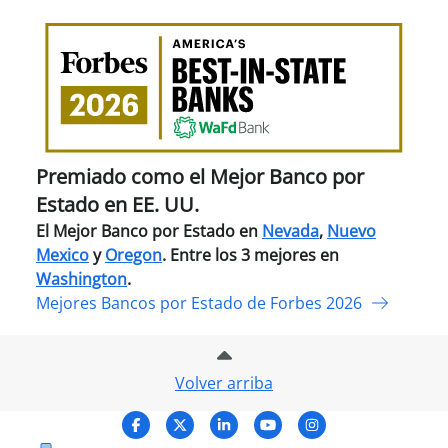
Pre
com
el
Mejo
Ban
por
Esta
Premiado como el Mejor Banco por
en
Estado en EE. UU.
EE.
El Mejor Banco por Estado en
Nevada
,
Nuevo
UU.
Mexico
y
Oregon
. Entre los 3 mejores en
Washington
.
Mejores Bancos por Estado de Forbes 2026
Volver arriba
Facebook
X (Twitter)
LinkedIn
YouTube
Instagram