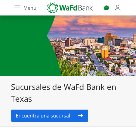
Skip
Menú
to
main
content
Sucursales de WaFd Bank en
Texas
Encuentra una sucursal